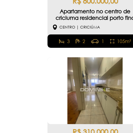
R$ 800.000,00
Apartamento no centro de
criciuma residencial porto fin
CENTRO | CRICIÚMA
3
2
1
105m²
R$ 310.000,00