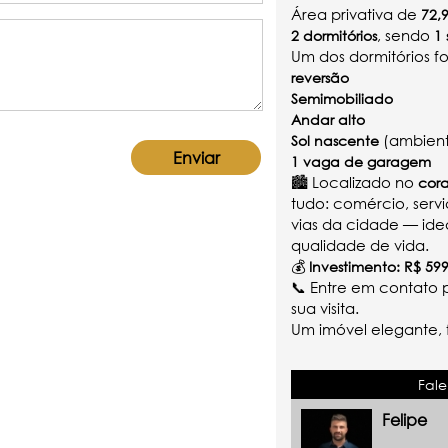
Área privativa de
72,
, sendo
2 dormitórios
1 
Um dos dormitórios f
reversão
Semimobiliado
Andar alto
(ambient
Sol nascente
1 vaga de garagem
🏙️ Localizado no
cor
tudo: comércio, servi
vias da cidade — ide
qualidade de vida.
💰
Investimento:
R$ 599
📞 Entre em contato
sua visita.
Um imóvel elegante, 
Fale
Felipe