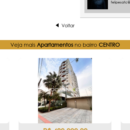
felipesatc
Voltar
Veja mais
Apartamentos
no bairro
CENTRO