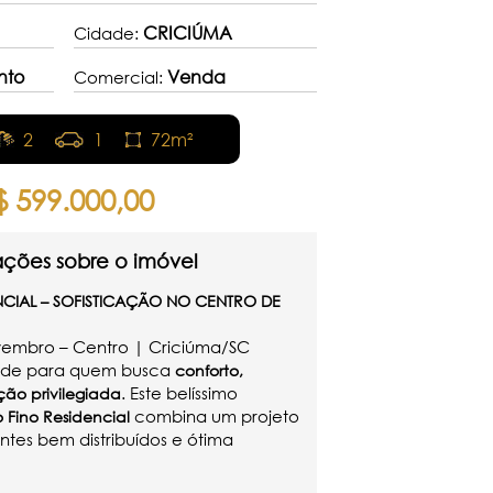
CRICIÚMA
Cidade:
nto
Venda
Comercial:
2
1
72m²
$ 599.000,00
ações sobre o imóvel
NCIAL – SOFISTICAÇÃO NO CENTRO DE
vembro – Centro | Criciúma/SC
dade para quem busca
conforto,
. Este belíssimo
ção privilegiada
combina um projeto
o Fino Residencial
es bem distribuídos e ótima