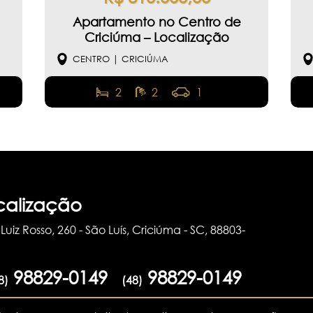
Apartamento no Centro de
Criciúma – Localização
Privilegiada!
CENTRO | CRICIÚMA
2
2
1
calização
Luiz Rosso, 260 - São Luís, Criciúma - SC, 88803-
98829-0149
98829-0149
8)
(48)