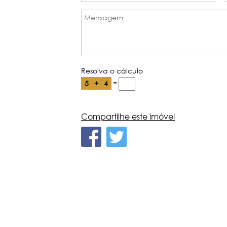
Resolva o cálculo
=
5
+
4
Compartilhe este imóvel