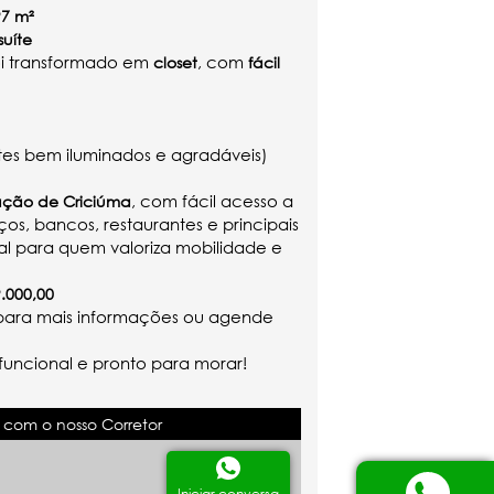
97 m²
suíte
oi transformado em
, com
closet
fácil
es bem iluminados e agradáveis)
, com fácil acesso a
ação de Criciúma
ços, bancos, restaurantes e principais
al para quem valoriza mobilidade e
.000,00
 para mais informações ou agende
funcional e pronto para morar!
 com o nosso Corretor
Iniciar conversa