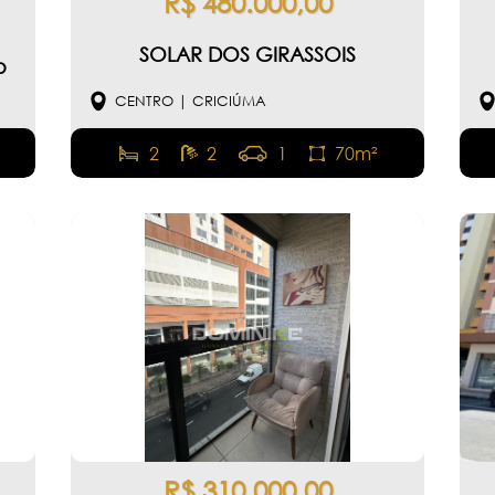
R$ 480.000,00
SOLAR DOS GIRASSOIS
o
CENTRO | CRICIÚMA
2
2
1
70m²
R$ 310.000,00