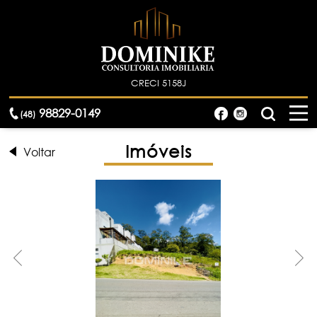
CRECI 5158J
98829-0149
(48)
Imóveis
Voltar