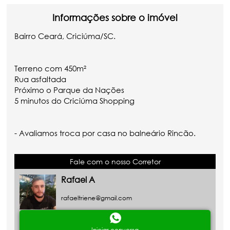
Informações sobre o imóvel
Bairro Ceará, Criciúma/SC.
Terreno com 450m²
Rua asfaltada
Próximo o Parque da Nações
5 minutos do Criciúma Shopping
- Avaliamos troca por casa no balneário Rincão.
Fale com o nosso Corretor
Rafael A
rafaeltriene@gmail.com
Iniciar conversa